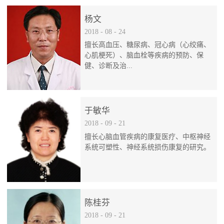
杨文
2018
-
08
-
24
擅长高血压、糖尿病、冠心病（心绞痛、
心肌梗死）、脑血栓等疾病的预防、保
健、诊断及治...
疗。
于敏华
2018
-
09
-
21
擅长心脑血管疾病的康复医疗、中枢神经
系统可塑性、神经系统损伤康复的研究。
陈桂芬
2018
-
09
-
21