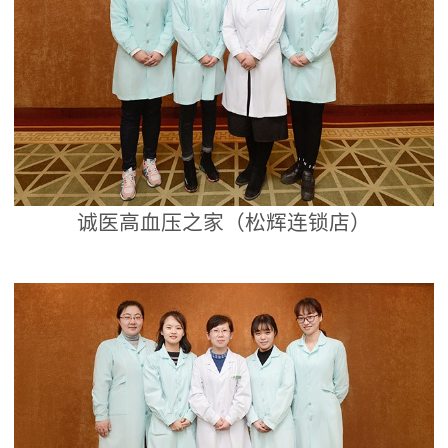
诚医高血压之家（松辉连锁店）