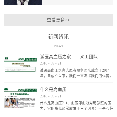
康顾问、吉林大学公共卫生学院硕士生导
师、吉林大学商学院客座教授、长春中医
查看更多>>
药大学客座教授、吉林省养生保健协会专
家组主任委员、吉林省健康协会常务理
事、吉林省营养学会常务理事等职。《规
新闻资讯
划生命》、《健康ABC》、《高血压患者
的金钥匙》等讲座，多次在卫生部党校、
News
吉林省委党校、吉林大学、吉林大学商学
院、省内外政府机关、部队、工厂、社区
诚医高血压之家——义工团队
和各级医院讲演，亦在以上院校EMBA班
2018
-
09
-
21
讲座，其视频在山东、江苏和长春电视台
都有播出。 通过以上讲座，逐步形成了
诚医高血压之家志愿者服务团队成立于2014
健康管理系列讲座。通过分析与健康相关
年。自成立以来，我们一直发挥我们的优势，
的心理、饮食、运动、休息和环境，结合
帮助解决弱势人口的具体困难，为社会分担解
国学、宗教与健康的关系，阐述精神和物
决。帮助对象为店内外病人、残疾人、无助老
什么是高血压
质对健康的影响，提出健康的生活方式，
人和遇到困难的其他人。
2018
-
09
-
21
特别是针对高血压、糖尿病、高血脂和肥
胖等疾病都有具体的防治对策。
什么是高血压？1、血压即血液对动脉壁的压
力，它的高低通常取决于三个因素：一是心脏
泵血能力；二是身体内的血量；三是血管直