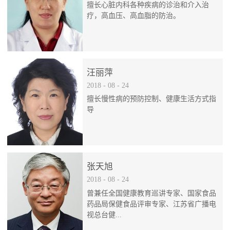
擅长心脏内科各种疾病的诊治和介入治
疗，高血压、高血脂的防治。
汪丽萍
2018
-
08
-
24
擅长慢性病的预防控制、健康生活方式指
导
张天旭
2018
-
08
-
24
曾兼任全国健康教育巡讲专家、国家食品
药品局保健食品评审专家、江苏省广播电
视总台健...