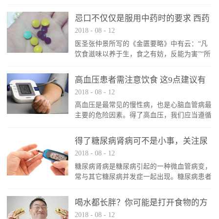
忌口不仅仅是服用中药时的要求 西药
2018
-
08
-
12
同样适用
医圣张仲景所写的《金匮要略》中有云：“凡
饮食滋味以养于生，食之有妨，反能为害”“所
食之味，有与病相宜，有与身为害，若得益则
宜体，害则成疾”。自古以来，中医治病讲究
高血压患者需注意饮食 这9点建议有
服药忌口是众所周知的事情，但其实服用西药
2018
-
08
-
12
助健康
时，同样需要注意饮食禁忌。服用西药依然需
高血压是最常见的慢性病，也是心脑血管病最
要忌口口服药物进入体内需要经历吸收（通过
主要的危险因素。得了高血压，我们应当遵循
胃肠道）、分布（通过血液、淋巴）、代谢
食物多样化及平衡膳食的原则，减少摄入富含
（通过肝脏）、以及排泄（通过肾脏、胆道）
钠盐、油脂和精制糖的食物，限量吃烹调油。
四个环节。有些食物可能会影响到药物的吸
得了糖尿病肾病可不是小事，关注尿
在饮食习惯上，进食应有规律，不宜进食过
收...
2018
-
08
-
12
微量白蛋白很重要
饱，也不宜漏餐。今天马博士就跟大家讲讲，
糖尿病肾病是糖尿病引起的一种微血管病变，
有了高血压，该如何合理选择食物才好。
常与其它糖尿病并发症一起出现。糖尿病患者
1、谷类食物为主，常吃点薯类 应增加全
对糖尿病肾病应早发现、早治疗，及时应对，
谷类和薯类食物的摄入，粗细搭配。根据身体
这样做不仅对肾脏有好处，对其它并发症也益
活动的不同，每天谷类和薯类的摄入量不同，
喝水都长胖？你可能是打开食物的方
处多多。那么，先来了解一下糖尿病肾病的发
轻...
2018
-
08
-
12
式不对
展阶段。糖尿病肾病发展的“五步曲”糖尿病肾