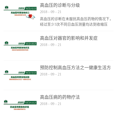
径、弹性。2、正常血压收缩压（高压）3、高
高血压的诊断与分级
血压患者可能完全没有任何症状（即使血压很
2018
-
09
-
21
高时），有时出现以下症状：头晕、头痛、视
高血压的诊断在未服抗高血压药物的情况下，
觉模糊、胸痛、夜尿频繁、眼花、耳鸣、失
经过至少3次不同日血压测量均达到收缩压
眠、记忆力减退、烦躁、易怒、性格改变。
≥1400mmHg和（或）舒张压≥90mmHg，可诊
断为高血压
高血压对器官的影响和并发症
2018
-
09
-
21
预防控制高血压方法之一健康生活方
2018
-
09
-
21
式
高血压病的药物疗法
2018
-
09
-
21