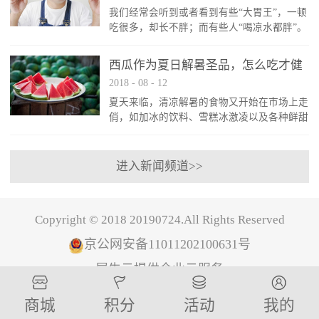
我们经常会听到或者看到有些“大胃王”，一顿
病对患者的损害并不是一蹴而就的，而是有以
吃很多，却长不胖；而有些人“喝凉水都胖”。
下五个时期：第一期：患者的肾脏体积增大，
这到底是怎么回事呢？难道是因为有了“肥胖”
但尿微量白蛋白数值正常；第二期：患者的肾
基因，一旦拥有就不能改变？那就跟着范老师
小球出现损伤，表现为运动后患者的尿白蛋...
西瓜作为夏日解暑圣品，怎么吃才健
一起找找原因。为啥你易胖？体重的变化跟热
2018
-
08
-
12
康？
量摄入有着直接的关系，热量摄入越高，又不
夏天来临，清凉解暑的食物又开始在市场上走
消耗，储存在身体里就会造成体重的增加，但
俏，如加冰的饮料、雪糕冰激凌以及各种鲜甜
是原因不只这一个。基础代谢率：基础代谢率
多汁的水果，而在这众多的候选者中，西瓜当
就是人们在没有任何活动的情况下能够消耗热
之无愧的被选为了夏日解暑圣品。众所周知，
量的占比，在婴儿时期是最高的。20...
西瓜味道甘甜多汁，可以解渴消暑，还有很好
进入新闻频道>>
的利尿作用，是盛夏佳果，还有“天然白虎汤”
之称。西瓜浑身是宝，西瓜瓤含葡萄糖、果糖
和蔗糖，西瓜子可做茶食，瓜皮可加工成西瓜
Copyright © 2018 20190724.All Rights Reserved
酱，还可晒干做成咸菜，具有美容作用。西瓜
好处多多，但是比较寒凉，而夏天大家都喜...
京公网安备11011202100631号
犀牛云提供企业云服务
商城
积分
活动
我的