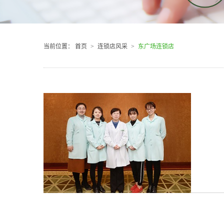
当前位置：
首页
>
连锁店风采
>
东广场连锁店