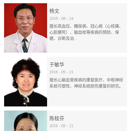
杨文
2018
-
08
-
24
擅长高血压、糖尿病、冠心病（心绞痛、
心肌梗死）、脑血栓等疾病的预防、保
健、诊断及治...
疗。
于敏华
2018
-
09
-
21
擅长心脑血管疾病的康复医疗、中枢神经
系统可塑性、神经系统损伤康复的研究。
陈桂芬
2018
-
09
-
21