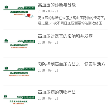
径、弹性。2、正常血压收缩压（高压）3、高
高血压的诊断与分级
血压患者可能完全没有任何症状（即使血压很
2018
-
09
-
21
高时），有时出现以下症状：头晕、头痛、视
高血压的诊断在未服抗高血压药物的情况下，
觉模糊、胸痛、夜尿频繁、眼花、耳鸣、失
经过至少3次不同日血压测量均达到收缩压
眠、记忆力减退、烦躁、易怒、性格改变。
≥1400mmHg和（或）舒张压≥90mmHg，可诊
断为高血压
高血压对器官的影响和并发症
2018
-
09
-
21
预防控制高血压方法之一健康生活方
2018
-
09
-
21
式
高血压病的药物疗法
2018
-
09
-
21