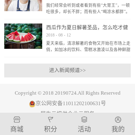
我们经常会听到或者看到有些“大胃王”，一顿
病对患者的损害并不是一蹴而就的，而是有以
吃很多，却长不胖；而有些人“喝凉水都胖”。
下五个时期：第一期：患者的肾脏体积增大，
这到底是怎么回事呢？难道是因为有了“肥胖”
但尿微量白蛋白数值正常；第二期：患者的肾
基因，一旦拥有就不能改变？那就跟着范老师
小球出现损伤，表现为运动后患者的尿白蛋...
西瓜作为夏日解暑圣品，怎么吃才健
一起找找原因。为啥你易胖？体重的变化跟热
2018
-
08
-
12
康？
量摄入有着直接的关系，热量摄入越高，又不
夏天来临，清凉解暑的食物又开始在市场上走
消耗，储存在身体里就会造成体重的增加，但
俏，如加冰的饮料、雪糕冰激凌以及各种鲜甜
是原因不只这一个。基础代谢率：基础代谢率
多汁的水果，而在这众多的候选者中，西瓜当
就是人们在没有任何活动的情况下能够消耗热
之无愧的被选为了夏日解暑圣品。众所周知，
量的占比，在婴儿时期是最高的。20...
西瓜味道甘甜多汁，可以解渴消暑，还有很好
进入新闻频道>>
的利尿作用，是盛夏佳果，还有“天然白虎汤”
之称。西瓜浑身是宝，西瓜瓤含葡萄糖、果糖
和蔗糖，西瓜子可做茶食，瓜皮可加工成西瓜
Copyright © 2018 20190724.All Rights Reserved
酱，还可晒干做成咸菜，具有美容作用。西瓜
好处多多，但是比较寒凉，而夏天大家都喜...
京公网安备11011202100631号
犀牛云提供企业云服务
商城
积分
活动
我的