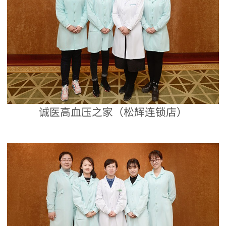
诚医高血压之家（松辉连锁店）