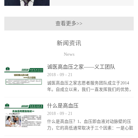
康顾问、吉林大学公共卫生学院硕士生导
师、吉林大学商学院客座教授、长春中医
查看更多>>
药大学客座教授、吉林省养生保健协会专
家组主任委员、吉林省健康协会常务理
事、吉林省营养学会常务理事等职。《规
新闻资讯
划生命》、《健康ABC》、《高血压患者
的金钥匙》等讲座，多次在卫生部党校、
News
吉林省委党校、吉林大学、吉林大学商学
院、省内外政府机关、部队、工厂、社区
诚医高血压之家——义工团队
和各级医院讲演，亦在以上院校EMBA班
2018
-
09
-
21
讲座，其视频在山东、江苏和长春电视台
都有播出。 通过以上讲座，逐步形成了
诚医高血压之家志愿者服务团队成立于2014
健康管理系列讲座。通过分析与健康相关
年。自成立以来，我们一直发挥我们的优势，
的心理、饮食、运动、休息和环境，结合
帮助解决弱势人口的具体困难，为社会分担解
国学、宗教与健康的关系，阐述精神和物
决。帮助对象为店内外病人、残疾人、无助老
什么是高血压
质对健康的影响，提出健康的生活方式，
人和遇到困难的其他人。
2018
-
09
-
21
特别是针对高血压、糖尿病、高血脂和肥
胖等疾病都有具体的防治对策。
什么是高血压？1、血压即血液对动脉壁的压
力，它的高低通常取决于三个因素：一是心脏
泵血能力；二是身体内的血量；三是血管直