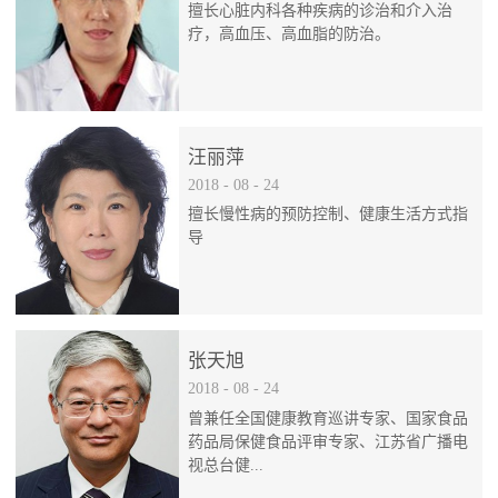
擅长心脏内科各种疾病的诊治和介入治
疗，高血压、高血脂的防治。
汪丽萍
2018
-
08
-
24
擅长慢性病的预防控制、健康生活方式指
导
张天旭
2018
-
08
-
24
曾兼任全国健康教育巡讲专家、国家食品
药品局保健食品评审专家、江苏省广播电
视总台健...