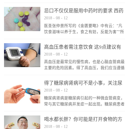
忌口不仅仅是服用中药时的要求 西药
2018
-
08
-
12
同样适用
医圣张仲景所写的《金匮要略》中有云：“凡
饮食滋味以养于生，食之有妨，反能为害”“所
食之味，有与病相宜，有与身为害，若得益则
宜体，害则成疾”。自古以来，中医治病讲究
高血压患者需注意饮食 这9点建议有
服药忌口是众所周知的事情，但其实服用西药
2018
-
08
-
12
助健康
时，同样需要注意饮食禁忌。服用西药依然需
高血压是最常见的慢性病，也是心脑血管病最
要忌口口服药物进入体内需要经历吸收（通过
主要的危险因素。得了高血压，我们应当遵循
胃肠道）、分布（通过血液、淋巴）、代谢
食物多样化及平衡膳食的原则，减少摄入富含
（通过肝脏）、以及排泄（通过肾脏、胆道）
钠盐、油脂和精制糖的食物，限量吃烹调油。
四个环节。有些食物可能会影响到药物的吸
得了糖尿病肾病可不是小事，关注尿
在饮食习惯上，进食应有规律，不宜进食过
收...
2018
-
08
-
12
微量白蛋白很重要
饱，也不宜漏餐。今天马博士就跟大家讲讲，
糖尿病肾病是糖尿病引起的一种微血管病变，
有了高血压，该如何合理选择食物才好。
常与其它糖尿病并发症一起出现。糖尿病患者
1、谷类食物为主，常吃点薯类 应增加全
对糖尿病肾病应早发现、早治疗，及时应对，
谷类和薯类食物的摄入，粗细搭配。根据身体
这样做不仅对肾脏有好处，对其它并发症也益
活动的不同，每天谷类和薯类的摄入量不同，
喝水都长胖？你可能是打开食物的方
处多多。那么，先来了解一下糖尿病肾病的发
轻...
2018
-
08
-
12
式不对
展阶段。糖尿病肾病发展的“五步曲”糖尿病肾