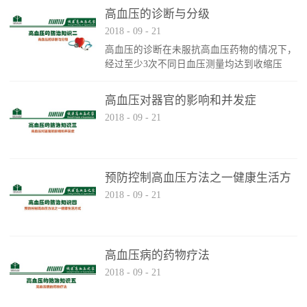
径、弹性。2、正常血压收缩压（高压）3、高
高血压的诊断与分级
血压患者可能完全没有任何症状（即使血压很
2018
-
09
-
21
高时），有时出现以下症状：头晕、头痛、视
高血压的诊断在未服抗高血压药物的情况下，
觉模糊、胸痛、夜尿频繁、眼花、耳鸣、失
经过至少3次不同日血压测量均达到收缩压
眠、记忆力减退、烦躁、易怒、性格改变。
≥1400mmHg和（或）舒张压≥90mmHg，可诊
断为高血压
高血压对器官的影响和并发症
2018
-
09
-
21
预防控制高血压方法之一健康生活方
2018
-
09
-
21
式
高血压病的药物疗法
2018
-
09
-
21