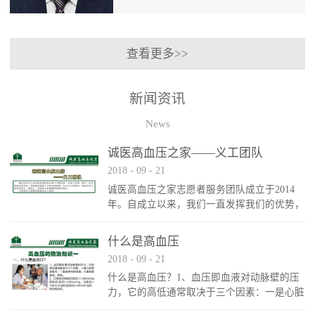
康顾问、吉林大学公共卫生学院硕士生导
师、吉林大学商学院客座教授、长春中医
查看更多>>
药大学客座教授、吉林省养生保健协会专
家组主任委员、吉林省健康协会常务理
事、吉林省营养学会常务理事等职。《规
新闻资讯
划生命》、《健康ABC》、《高血压患者
的金钥匙》等讲座，多次在卫生部党校、
News
吉林省委党校、吉林大学、吉林大学商学
院、省内外政府机关、部队、工厂、社区
诚医高血压之家——义工团队
和各级医院讲演，亦在以上院校EMBA班
2018
-
09
-
21
讲座，其视频在山东、江苏和长春电视台
都有播出。 通过以上讲座，逐步形成了
诚医高血压之家志愿者服务团队成立于2014
健康管理系列讲座。通过分析与健康相关
年。自成立以来，我们一直发挥我们的优势，
的心理、饮食、运动、休息和环境，结合
帮助解决弱势人口的具体困难，为社会分担解
国学、宗教与健康的关系，阐述精神和物
决。帮助对象为店内外病人、残疾人、无助老
什么是高血压
质对健康的影响，提出健康的生活方式，
人和遇到困难的其他人。
2018
-
09
-
21
特别是针对高血压、糖尿病、高血脂和肥
胖等疾病都有具体的防治对策。
什么是高血压？1、血压即血液对动脉壁的压
力，它的高低通常取决于三个因素：一是心脏
泵血能力；二是身体内的血量；三是血管直