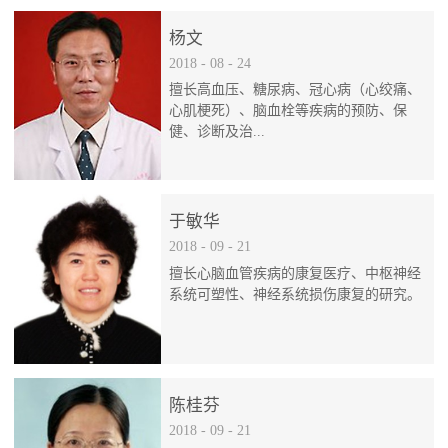
杨文
2018
-
08
-
24
擅长高血压、糖尿病、冠心病（心绞痛、
心肌梗死）、脑血栓等疾病的预防、保
健、诊断及治...
疗。
于敏华
2018
-
09
-
21
擅长心脑血管疾病的康复医疗、中枢神经
系统可塑性、神经系统损伤康复的研究。
陈桂芬
2018
-
09
-
21