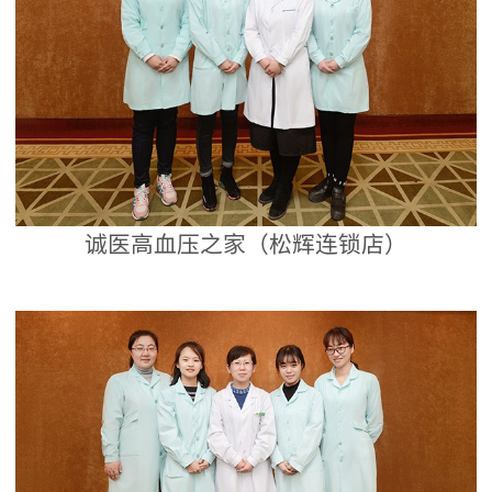
诚医高血压之家（松辉连锁店）