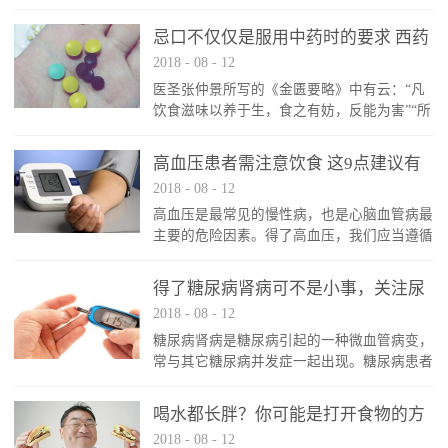
忌口不仅仅是服用中药时的要求 西药
2018
-
08
-
12
同样适用
医圣张仲景所写的《金匮要略》中有云：“凡
饮食滋味以养于生，食之有妨，反能为害”“所
食之味，有与病相宜，有与身为害，若得益则
宜体，害则成疾”。自古以来，中医治病讲究
高血压患者需注意饮食 这9点建议有
服药忌口是众所周知的事情，但其实服用西药
2018
-
08
-
12
助健康
时，同样需要注意饮食禁忌。服用西药依然需
高血压是最常见的慢性病，也是心脑血管病最
要忌口口服药物进入体内需要经历吸收（通过
主要的危险因素。得了高血压，我们应当遵循
胃肠道）、分布（通过血液、淋巴）、代谢
食物多样化及平衡膳食的原则，减少摄入富含
（通过肝脏）、以及排泄（通过肾脏、胆道）
钠盐、油脂和精制糖的食物，限量吃烹调油。
四个环节。有些食物可能会影响到药物的吸
得了糖尿病肾病可不是小事，关注尿
在饮食习惯上，进食应有规律，不宜进食过
收...
2018
-
08
-
12
微量白蛋白很重要
饱，也不宜漏餐。今天马博士就跟大家讲讲，
糖尿病肾病是糖尿病引起的一种微血管病变，
有了高血压，该如何合理选择食物才好。
常与其它糖尿病并发症一起出现。糖尿病患者
1、谷类食物为主，常吃点薯类 应增加全
对糖尿病肾病应早发现、早治疗，及时应对，
谷类和薯类食物的摄入，粗细搭配。根据身体
这样做不仅对肾脏有好处，对其它并发症也益
活动的不同，每天谷类和薯类的摄入量不同，
喝水都长胖？你可能是打开食物的方
处多多。那么，先来了解一下糖尿病肾病的发
轻...
2018
-
08
-
12
式不对
展阶段。糖尿病肾病发展的“五步曲”糖尿病肾