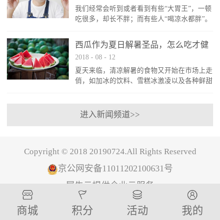
我们经常会听到或者看到有些“大胃王”，一顿
病对患者的损害并不是一蹴而就的，而是有以
吃很多，却长不胖；而有些人“喝凉水都胖”。
下五个时期：第一期：患者的肾脏体积增大，
这到底是怎么回事呢？难道是因为有了“肥胖”
但尿微量白蛋白数值正常；第二期：患者的肾
基因，一旦拥有就不能改变？那就跟着范老师
小球出现损伤，表现为运动后患者的尿白蛋...
西瓜作为夏日解暑圣品，怎么吃才健
一起找找原因。为啥你易胖？体重的变化跟热
2018
-
08
-
12
康？
量摄入有着直接的关系，热量摄入越高，又不
夏天来临，清凉解暑的食物又开始在市场上走
消耗，储存在身体里就会造成体重的增加，但
俏，如加冰的饮料、雪糕冰激凌以及各种鲜甜
是原因不只这一个。基础代谢率：基础代谢率
多汁的水果，而在这众多的候选者中，西瓜当
就是人们在没有任何活动的情况下能够消耗热
之无愧的被选为了夏日解暑圣品。众所周知，
量的占比，在婴儿时期是最高的。20...
西瓜味道甘甜多汁，可以解渴消暑，还有很好
进入新闻频道>>
的利尿作用，是盛夏佳果，还有“天然白虎汤”
之称。西瓜浑身是宝，西瓜瓤含葡萄糖、果糖
和蔗糖，西瓜子可做茶食，瓜皮可加工成西瓜
Copyright © 2018 20190724.All Rights Reserved
酱，还可晒干做成咸菜，具有美容作用。西瓜
好处多多，但是比较寒凉，而夏天大家都喜...
京公网安备11011202100631号
犀牛云提供企业云服务
商城
积分
活动
我的