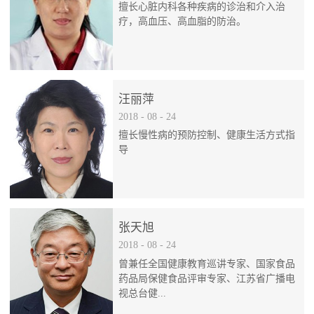
擅长心脏内科各种疾病的诊治和介入治
疗，高血压、高血脂的防治。
汪丽萍
2018
-
08
-
24
擅长慢性病的预防控制、健康生活方式指
导
张天旭
2018
-
08
-
24
曾兼任全国健康教育巡讲专家、国家食品
药品局保健食品评审专家、江苏省广播电
视总台健...