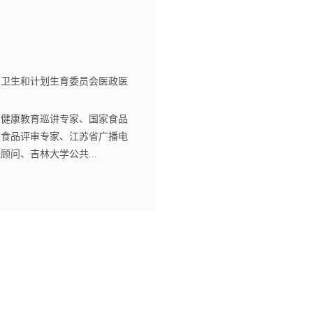
省卫生和计划生育委员会医政医
、主任医师
国健康教育巡讲专家、国家食品
健食品评审专家、江苏省广播电
顾问、吉林大学公共...