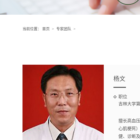
当前位置：
首页
>
专家团队
>
杨文
职位
吉林大学
主任、教
会老年医
擅长高血
康教育巡
心肌梗死
健、诊断