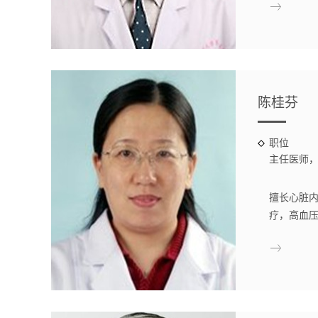
陈桂芬
职位
主任医师
科。硕士
管病学专
擅长心脏
司法鉴定
疗，高血