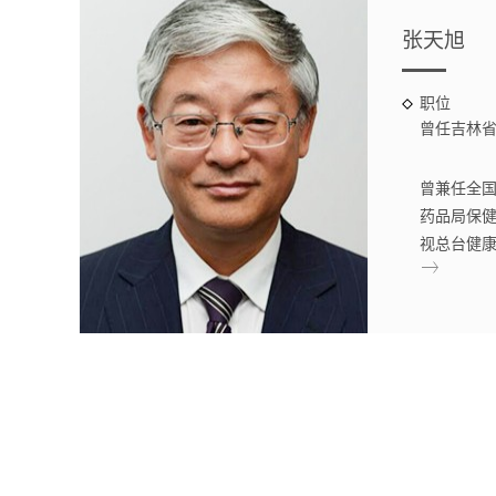
张天旭
职位
曾任吉林
管处处长
曾兼任全
药品局保
视总台健康